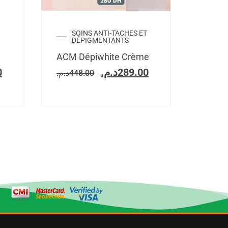
SOINS ANTI-TACHES ET
DÉPIGMENTANTS
ACM Dépiwhite Crème
0
د.م.
289.00
د.م.
448.00