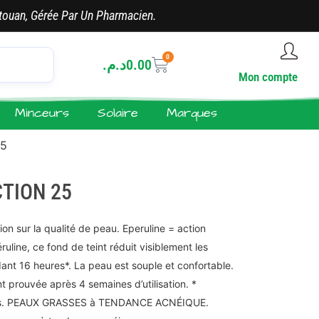
touan, Gérée Par Un Pharmacien.
0
د.م.
0.00
Mon compte
Minceurs
Solaire
Marques
25
TION 25
ion sur la qualité de peau. Eperuline = action
ruline, ce fond de teint réduit visiblement les
ndant 16 heures*. La peau est souple et confortable.
 prouvée après 4 semaines d’utilisation. *
ujets. PEAUX GRASSES à TENDANCE ACNÉIQUE.