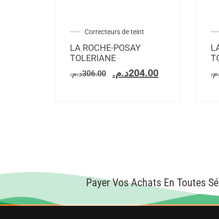
Correcteurs de teint
LA ROCHE-POSAY
L
TOLERIANE
T
د.م.
204.00
د.م.
306.00
.م
Payer Vos Achats En Toutes Sé