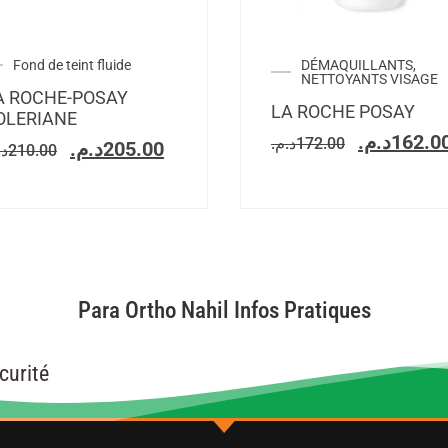
Fond de teint fluide
DÉMAQUILLANTS,
NETTOYANTS VISAGE
A ROCHE-POSAY
LA ROCHE POSAY
OLERIANE
د.م.
162.0
د.م.
172.00
د.م.
205.00
د.
210.00
Para Ortho Nahil Infos Pratiques
curité