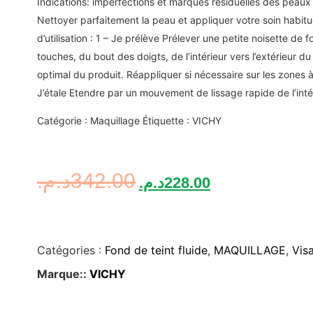
Indications: imperfections et marques résiduelles des peau
Nettoyer parfaitement la peau et appliquer votre soin habit
d’utilisation : 1 – Je prélève Prélever une petite noisette de 
touches, du bout des doigts, de l’intérieur vers l’extérieur d
optimal du produit. Réappliquer si nécessaire sur les zones 
J’étale Etendre par un mouvement de lissage rapide de l’intér
Catégorie : Maquillage Étiquette : VICHY
د.م.
342.00
د.م.
228.00
Catégories :
Fond de teint fluide
,
MAQUILLAGE
,
Vis
Marque::
VICHY