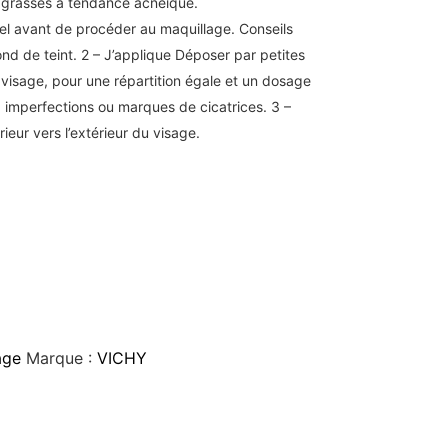
x grasses à tendance acnéique.
uel avant de procéder au maquillage. Conseils
fond de teint. 2 – J’applique Déposer par petites
u visage, pour une répartition égale et un dosage
à imperfections ou marques de cicatrices. 3 –
ieur vers l’extérieur du visage.
age
Marque :
VICHY