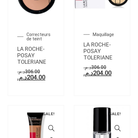
Correcteurs
Maquillage
de teint
LA ROCHE-
LA ROCHE-
POSAY
POSAY
TOLERIANE
TOLERIANE
د.م.
306.00
د.م.
306.00
د.م.
204.00
د.م.
204.00
SALE!
SALE!