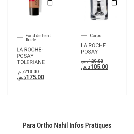
Fond de teint
Corps
fluide
LA ROCHE
LA ROCHE-
POSAY
POSAY
د.م.
129.00
TOLERIANE
د.م.
105.00
د.م.
210.00
د.م.
175.00
Para Ortho Nahil Infos Pratiques