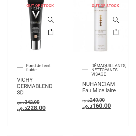
OUT OF STOCK
OUT OF STOCK
Fond de teint
DÉMAQUILLANTS,
fluide
NETTOYANTS
VISAGE
VICHY
NUHANCIAM
DERMABLEND
Eau Micellaire
3D
د.م.
240.00
د.م.
342.00
د.م.
160.00
د.م.
228.00