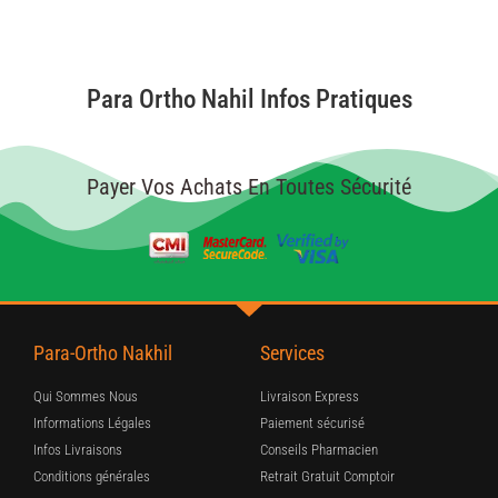
Para Ortho Nahil Infos Pratiques
Payer Vos Achats En Toutes Sécurité
Para-Ortho Nakhil
Services
Qui Sommes Nous
Livraison Express
Informations Légales
Paiement sécurisé
Infos Livraisons
Conseils Pharmacien
Conditions générales
Retrait Gratuit Comptoir