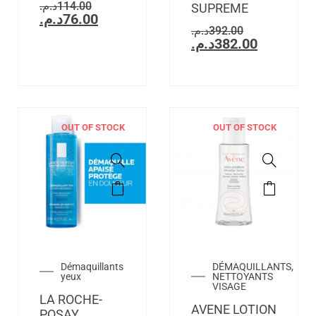
د.م.
114.00
SUPREME
د.م.
76.00
د.م.
392.00
د.م.
382.00
OUT OF STOCK
OUT OF STOCK
Démaquillants
DÉMAQUILLANTS,
yeux
NETTOYANTS
VISAGE
LA ROCHE-
AVENE LOTION
POSAY