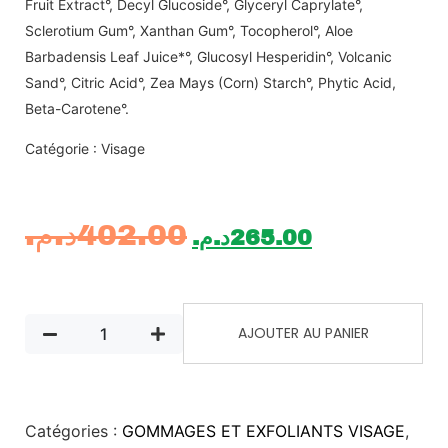
Fruit Extract°, Decyl Glucoside°, Glyceryl Caprylate°,
Sclerotium Gum°, Xanthan Gum°, Tocopherol°, Aloe
Barbadensis Leaf Juice*°, Glucosyl Hesperidin°, Volcanic
Sand°, Citric Acid°, Zea Mays (Corn) Starch°, Phytic Acid,
Beta-Carotene°.
Catégorie : Visage
د.م.
402.00
د.م.
265.00
AJOUTER AU PANIER
Catégories :
GOMMAGES ET EXFOLIANTS VISAGE
,