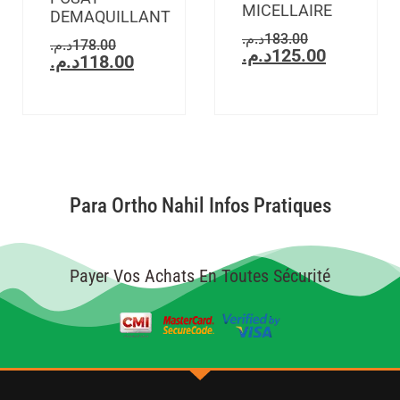
MICELLAIRE
DEMAQUILLANT
د.م.
183.00
د.م.
178.00
د.م.
125.00
د.م.
118.00
Para Ortho Nahil Infos Pratiques
Payer Vos Achats En Toutes Sécurité