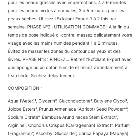
pour les peaux grasses avec imperfections, 4 à 6 minutes
pour les peaux mixtes à normales, 3 à 5 minutes pour les
peaux sèches. Utilisez l’Exfoliant Expert 1 à 2 fois par
semaine. PHASE N°2 : UTILISATION GOMMAGE : À la fin du
temps de pose indiqué ci-contre, massez délicatement votre
visage avec les mains humides pendant 1 à 2 minutes.
Évitez de masser les zones du contour des yeux et des
lèvres. PHASE N°3 : RINCEZ… Retirez l’Exfoliant Expert avec
une éponge ou un coton humide et rincez abondamment à
l’eau tiède. Séchez délicatement.
COMPOSITION :
Aqua (Water)°, Glycerin°, Gluconolactone°, Butylene Glycol°,
Jojoba Esters°, Prunus Armeniaca (Apricot) Seed Powder*°,
Sodium Citrate°, Bambusa Arundinacea Stem Extract°,
Arginine°, Chondrus Crispus (Carrageenan) Extract°, Parfum
(Fragrance)°, Ascorbyl Glucoside°, Carica Papaya (Papaya)