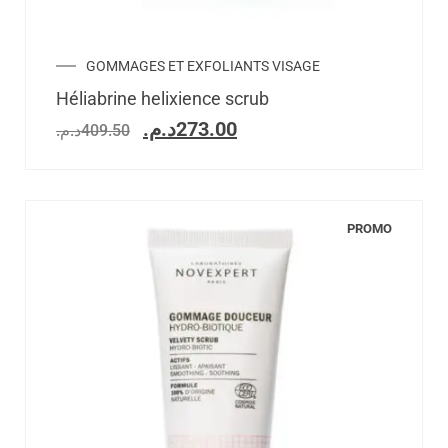
GOMMAGES ET EXFOLIANTS VISAGE
Héliabrine helixience scrub
د.م.
273.00
د.م.
409.50
PROMO