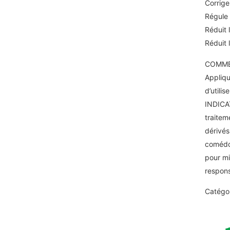
Corrige
Régule 
Réduit 
Réduit 
COMME
Appliqu
d’utili
INDIC
traitem
dérivés
comédog
pour mi
respons
Catégor