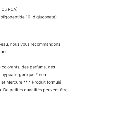
et Cu PCA)
 (oligopeptide 10, digluconate)
la peau, nous vous recommandons
ur).
 colorants, des parfums, des
és hypoallergénique * non
 et Mercure ** * Produit formulé
on. De petites quantités peuvent être