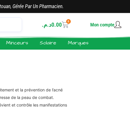
touan, Gérée Par Un Pharmacien.
0
د.م.
0.00
Mon compte
Minceurs
Solaire
Marques
itement et la prévention de l’acné
eresse de la peau de combat.
vient et contrôle les manifestations