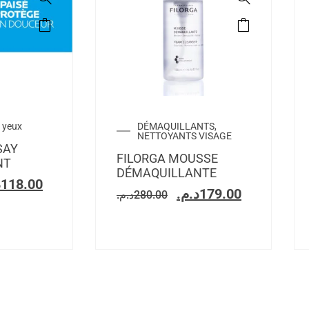
 yeux
DÉMAQUILLANTS,
NETTOYANTS VISAGE
SAY
FILORGA MOUSSE
NT
DÉMAQUILLANTE
.
118.00
د.م.
179.00
د.م.
280.00