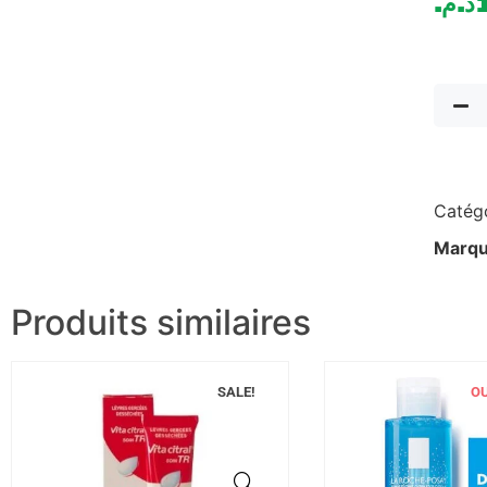
د.م.
Catégo
Marqu
Produits similaires
SALE!
OU