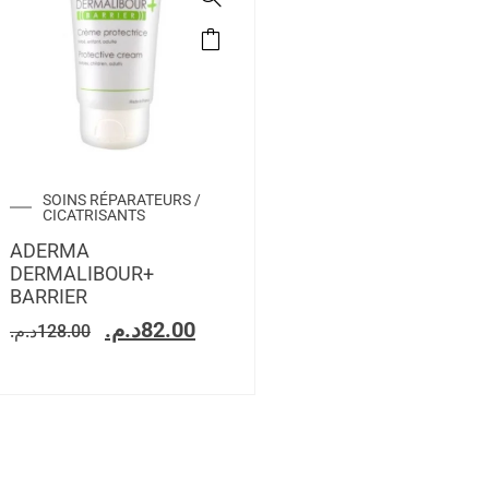
SOINS RÉPARATEURS /
CICATRISANTS
ADERMA
DERMALIBOUR+
BARRIER
د.م.
82.00
د.م.
128.00