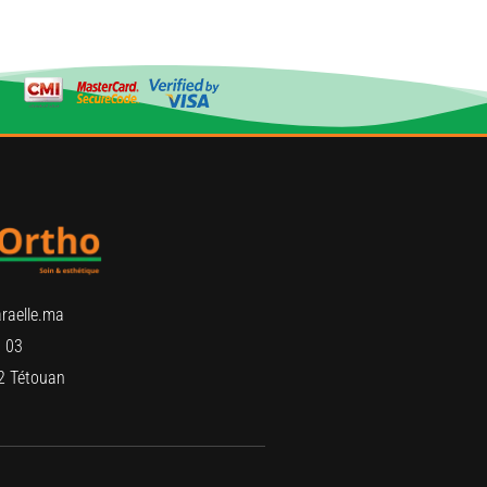
raelle.ma
 03
2 Tétouan