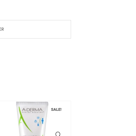
ER
SALE!