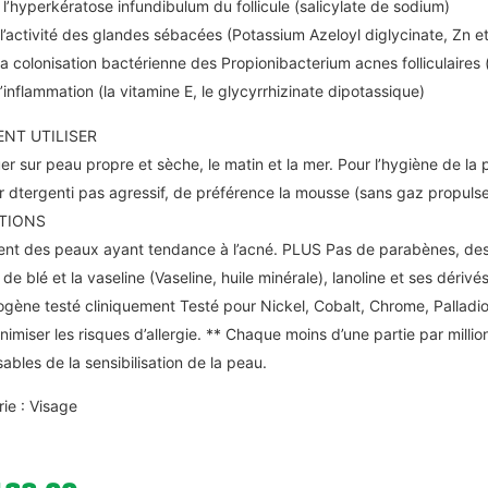
 l’hyperkératose infundibulum du follicule (salicylate de sodium)
l’activité des glandes sébacées (Potassium Azeloyl diglycinate, Zn 
la colonisation bactérienne des Propionibacterium acnes folliculaires
l’inflammation (la vitamine E, le glycyrrhizinate dipotassique)
NT UTILISER
er sur peau propre et sèche, le matin et la mer. Pour l’hygiène de 
ser dtergenti pas agressif, de préférence la mousse (sans gaz propulse
ATIONS
ent des peaux ayant tendance à l’acné. PLUS Pas de parabènes, des
 de blé et la vaseline (Vaseline, huile minérale), lanoline et ses dériv
ène testé cliniquement Testé pour Nickel, Cobalt, Chrome, Palladio
nimiser les risques d’allergie. ** Chaque moins d’une partie par milli
ables de la sensibilisation de la peau.
ie : Visage