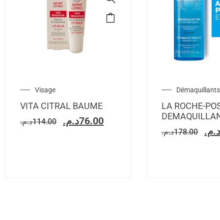
Visage
Démaquillants
VITA CITRAL BAUME
LA ROCHE-PO
DEMAQUILLA
د.م.
76.00
د.م.
114.00
د.م
د.م.
178.00