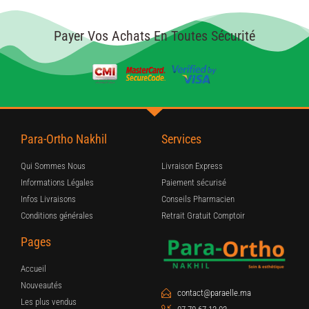
Payer Vos Achats En Toutes Sécurité
Para-Ortho Nakhil
Services
Qui Sommes Nous
Livraison Express
Informations Légales
Paiement sécurisé
Infos Livraisons
Conseils Pharmacien
Conditions générales
Retrait Gratuit Comptoir
Pages
Accueil
Nouveautés
contact@paraelle.ma
Les plus vendus