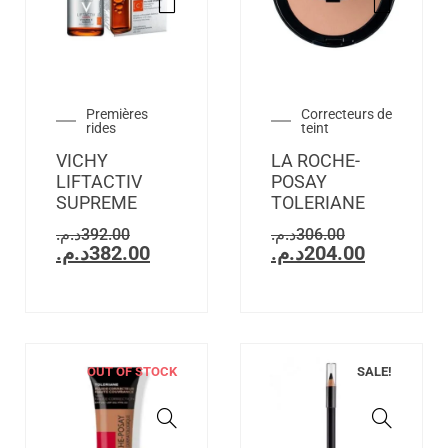
Premières
Correcteurs de
rides
teint
VICHY
LA ROCHE-
LIFTACTIV
POSAY
SUPREME
TOLERIANE
د.م.
392.00
د.م.
306.00
د.م.
382.00
د.م.
204.00
OUT OF STOCK
SALE!