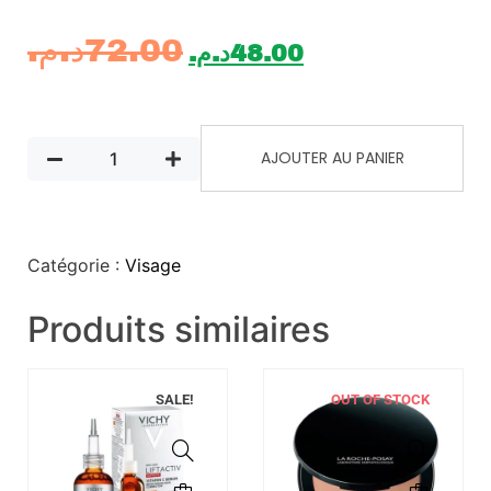
د.م.
72.00
د.م.
48.00
AJOUTER AU PANIER
Catégorie :
Visage
Produits similaires
SALE!
OUT OF STOCK