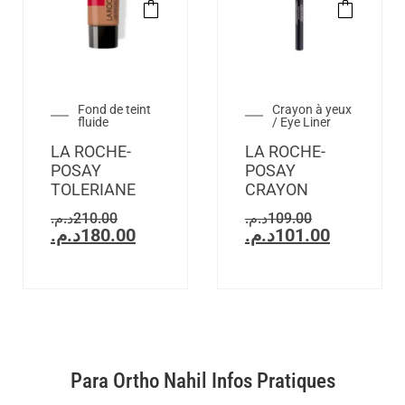
Fond de teint
Crayon à yeux
fluide
/ Eye Liner
LA ROCHE-
LA ROCHE-
POSAY
POSAY
TOLERIANE
CRAYON
د.م.
210.00
د.م.
109.00
د.م.
180.00
د.م.
101.00
Para Ortho Nahil Infos Pratiques