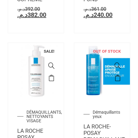
د.م.
392.00
د.م.
361.00
د.م.
382.00
د.م.
240.00
SALE!
OUT OF STOCK
DÉMAQUILLANTS,
Démaquillants
NETTOYANTS
yeux
VISAGE
LA ROCHE-
LA ROCHE
POSAY
POSAY