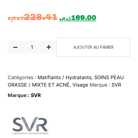
د.م.
228.41
د.م.
169.00
AJOUTER AU PANIER
Catégories :
Matifiants / Hydratants
,
SOINS PEAU
GRASSE / MIXTE ET ACNÉ
,
Visage
Marque :
SVR
Marque::
SVR