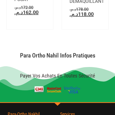
DEMAQUILLANT
د.م.
172.00
د.م.
178.00
د.م.
162.00
د.م.
118.00
Para Ortho Nahil Infos Pratiques
Payer Vos Achats En Toutes Sécurité
Para-Ortho Nakhil
Services