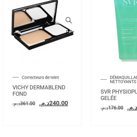
Correcteurs de teint
DÉMAQUILLA
NETTOYANTS 
VICHY DERMABLEND
SVR PHYSIOP
FOND
GELÉE
د.م.
240.00
د.م.
361.00
د.م
د.م.
176.00