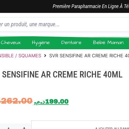
Première Parapharmacie En Ligne À Té
Cheveux
Hygiène
Dentaire
Bébé Maman
NSIBLE / SQUAMES
SVR SENSIFINE AR CREME RICHE 
 SENSIFINE AR CREME RICHE 40ML
.
262.00
د.م.
199.00