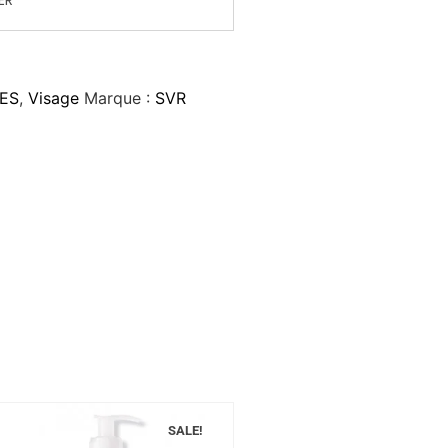
ER
MES
,
Visage
Marque :
SVR
SALE!