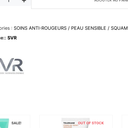
AJOUTER AU PANI
ries :
SOINS ANTI-ROUGEURS / PEAU SENSIBLE / SQUA
e::
SVR
SALE!
OUT OF STOCK