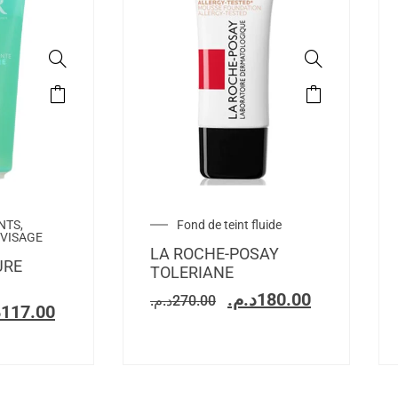
NTS,
Fond de teint fluide
VISAGE
LA ROCHE-POSAY
URE
TOLERIANE
د.م.
180.00
د.م.
270.00
.
117.00