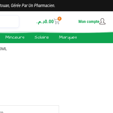
touan, Gérée Par Un Pharmacien.
0
د.م.
0.00
Mon compte
Minceurs
Solaire
Marques
40ML