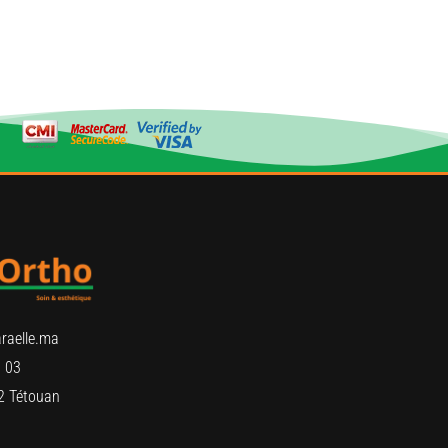
raelle.ma
 03
2 Tétouan