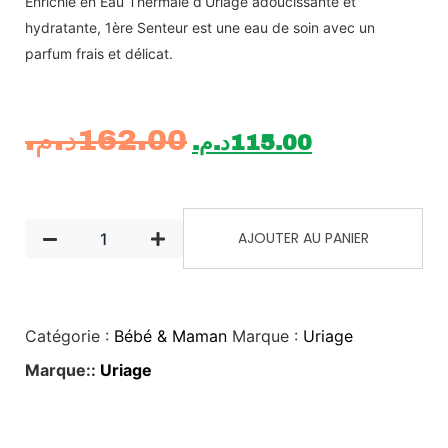
Enrichie en Eau Thermale d’Uriage adoucissante et
hydratante, 1ère Senteur est une eau de soin avec un
parfum frais et délicat.
د.م.
162.00
د.م.
115.00
AJOUTER AU PANIER
Catégorie :
Bébé & Maman
Marque :
Uriage
Marque::
Uriage