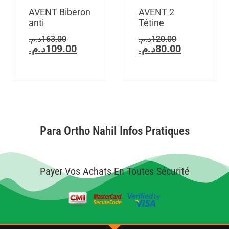
AVENT Biberon
AVENT 2
anti
Tétine
د.م.
163.00
د.م.
120.00
د.م.
109.00
د.م.
80.00
Para Ortho Nahil Infos Pratiques
Payer Vos Achats En Toutes Sécurité