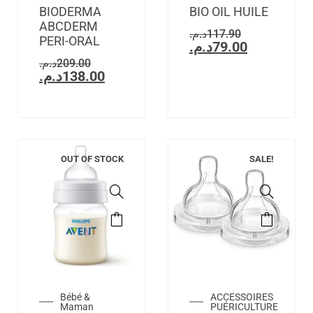
BIODERMA
BIO OIL HUILE
ABCDERM
د.م.
117.90
PERI-ORAL
د.م.
79.00
د.م.
209.00
د.م.
138.00
OUT OF STOCK
SALE!
Bébé &
ACCESSOIRES
Maman
PUÉRICULTURE