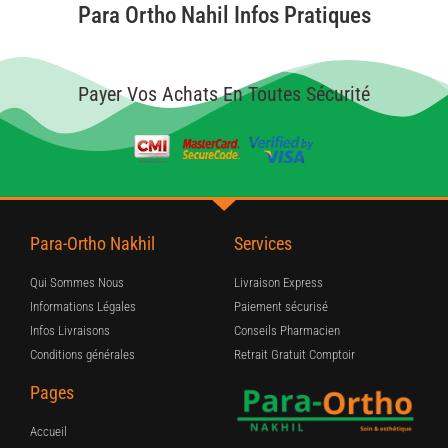
Para Ortho Nahil Infos Pratiques
Payer Vos Achats En Toutes Sécurité
Para-Ortho Nakhil
Services
Qui Sommes Nous
Livraison Express
Informations Légales
Paiement sécurisé
Infos Livraisons
Conseils Pharmacien
Conditions générales
Retrait Gratuit Comptoir
Pages
Accueil