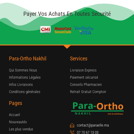
Payer Vos Achats En Toutes Sécurité
Para-Ortho Nakhil
Services
Qui Sommes Nous
Livraison Express
Informations Légales
Paiement sécurisé
Infos Livraisons
Conseils Pharmacien
Conditions générales
Retrait Gratuit Comptoir
Pages
Accueil
Nouveautés
contact@paraelle.ma
Les plus vendus
07 70 67 13 03