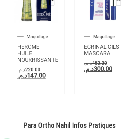
Maquillage
Maquillage
HEROME
ECRINAL CILS
HUILE
MASCARA
NOURRISSANTE
د.م.
450.00
د.م.
300.00
د.م.
220.00
د.م.
147.00
Para Ortho Nahil Infos Pratiques