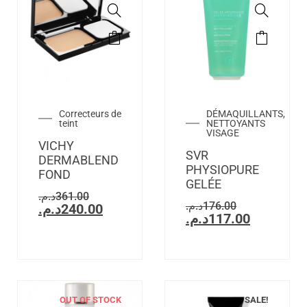
Correcteurs de
DÉMAQUILLANTS,
teint
NETTOYANTS
VISAGE
VICHY
SVR
DERMABLEND
PHYSIOPURE
FOND
GELÉE
د.م.
361.00
د.م.
176.00
د.م.
240.00
د.م.
117.00
OUT OF STOCK
SALE!