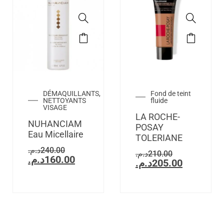
DÉMAQUILLANTS,
Fond de teint
NETTOYANTS
fluide
VISAGE
LA ROCHE-
NUHANCIAM
POSAY
Eau Micellaire
TOLERIANE
د.م.
240.00
د.م.
210.00
د.م.
160.00
د.م.
205.00