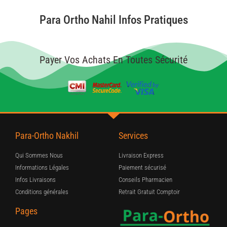
Para Ortho Nahil Infos Pratiques
Payer Vos Achats En Toutes Sécurité
Para-Ortho Nakhil
Services
Qui Sommes Nous
Livraison Express
Informations Légales
Paiement sécurisé
Infos Livraisons
Conseils Pharmacien
Conditions générales
Retrait Gratuit Comptoir
Pages