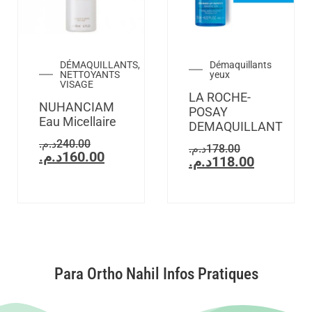
DÉMAQUILLANTS,
Démaquillants
NETTOYANTS
yeux
VISAGE
LA ROCHE-
NUHANCIAM
POSAY
Eau Micellaire
DEMAQUILLANT
د.م.
240.00
د.م.
178.00
د.م.
160.00
د.م.
118.00
Para Ortho Nahil Infos Pratiques