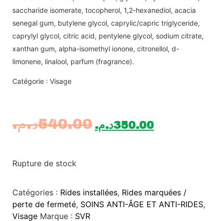
saccharide isomerate, tocopherol, 1,2-hexanediol, acacia
senegal gum, butylene glycol, caprylic/capric triglyceride,
caprylyl glycol, citric acid, pentylene glycol, sodium citrate,
xanthan gum, alpha-isomethyl ionone, citronellol, d-
limonene, linalool, parfum (fragrance).
Catégorie : Visage
د.م.
540.00
د.م.
350.00
Rupture de stock
Catégories :
Rides installées
,
Rides marquées /
perte de fermeté
,
SOINS ANTI-ÂGE ET ANTI-RIDES
,
Visage
Marque :
SVR