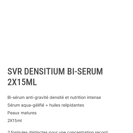
SVR DENSITIUM BI-SERUM
2X15ML
Bi-sérum anti-gravité densité et nutrition intense
Sérum aqua-gélifié + huiles relipidantes
Peaux matures
2X15ml
2 formules distinctes pour une concentration record.