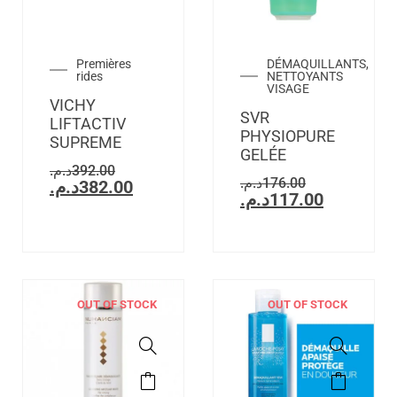
Premières
DÉMAQUILLANTS,
rides
NETTOYANTS
VISAGE
VICHY
SVR
LIFTACTIV
PHYSIOPURE
SUPREME
GELÉE
د.م.
392.00
د.م.
176.00
د.م.
382.00
د.م.
117.00
OUT OF STOCK
OUT OF STOCK