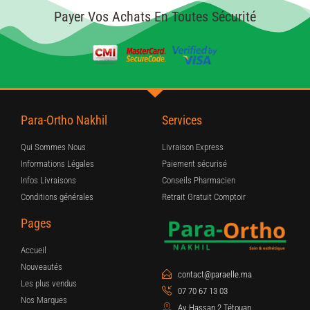
Payer Vos Achats En Toutes Sécurité
Para-Ortho Nakhil
Services
Qui Sommes Nous
Livraison Express
Informations Légales
Paiement sécurisé
Infos Livraisons
Conseils Pharmacien
Conditions générales
Retrait Gratuit Comptoir
Pages
Accueil
Nouveautés
contact@paraelle.ma
Les plus vendus
07 70 67 13 03
Nos Marques
Av Hassan 2 Tétouan